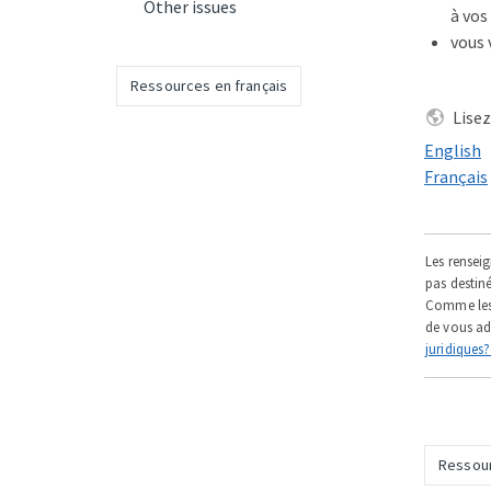
Other issues
à vos
vous 
Ressources en français
Lisez
Read this
English
Lisez cec
Français
Les renseig
pas destiné
Comme les 
de vous ad
juridiques
Ressour