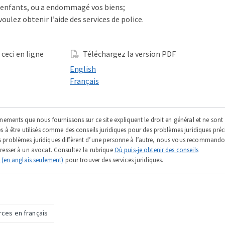
 enfants, ou a endommagé vos biens;
voulez obtenir l’aide des services de police.
 ceci en ligne
Téléchargez la version PDF
 online in
Download a PDF in
English
i en ligne
Téléchargez la version PDF
Français
nements que nous fournissons sur ce site expliquent le droit en général et ne sont
s à être utilisés comme des conseils juridiques pour des problèmes juridiques préci
problèmes juridiques diffèrent d’une personne à l’autre, nous vous recommand
resser à un avocat. Consultez la rubrique
Où puis-je obtenir des conseils
? (en anglais seulement)
pour trouver des services juridiques.
ces en français