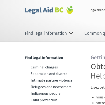
Skip to main content
Corporate
legalaid.bc
menu
Main
Find legal information
Common q
navigation
Getti
Find legal information
Obte
Criminal charges
Help
Separation and divorce
Intimate partner violence
Refugees and newcomers
Lisez cet
Indigenous people
vous 
Child protection
votre